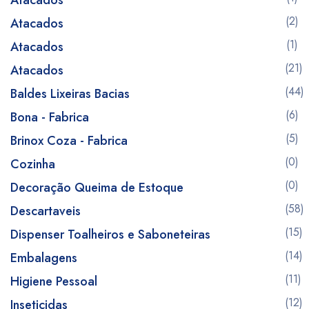
Atacados
(2)
Atacados
(1)
Atacados
(21)
Atacados
(44)
Baldes Lixeiras Bacias
(6)
Bona - Fabrica
(5)
Brinox Coza - Fabrica
(0)
Cozinha
(0)
Decoração Queima de Estoque
(58)
Descartaveis
(15)
Dispenser Toalheiros e Saboneteiras
(14)
Embalagens
(11)
Higiene Pessoal
(12)
Inseticidas