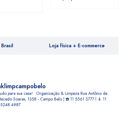
Brasil
Loja física + E-commerce
aklimpcampobelo
udo para sua casa! • Organização & Limpeza
Rua Antônio de
acedo Soares, 1358 - Campo Belo | ☎️ 11 5561 3777 l 📱 11
5248 4987