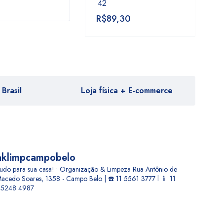
42
R$
89,30
Brasil
Loja física + E-commerce
aklimpcampobelo
udo para sua casa! • Organização & Limpeza
Rua Antônio de
acedo Soares, 1358 - Campo Belo | ☎️ 11 5561 3777 l 📱 11
5248 4987