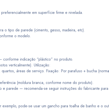
 preferencialmente em superfície firme e nivelada.
ra o tipo de parede (cimento, gesso, madeira, etc).
conforme o modelo.
) — conforme indicação “plástico” no produto.
tos verticalmente). Utilização:
, quartos, áreas de serviço. Fixação: Por parafuso + bucha (norm
eferência (moldura branca, conforme nome do produto).
o e parede — recomenda-se seguir instruções do fabricante par
or exemplo, pode-se usar um gancho para toalha de banho e o out