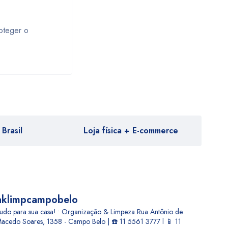
oteger o
Brasil
Loja física + E-commerce
aklimpcampobelo
udo para sua casa! • Organização & Limpeza
Rua Antônio de
acedo Soares, 1358 - Campo Belo | ☎️ 11 5561 3777 l 📱 11