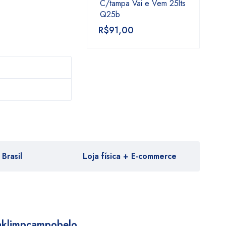
C/tampa Vai e Vem 25lts
Q25b
R$
91,00
Brasil
Loja física + E-commerce
aklimpcampobelo