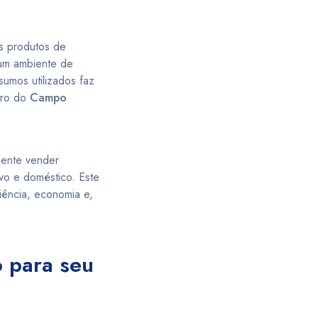
os produtos de
 um ambiente de
sumos utilizados faz
rro do
Campo
mente vender
o e doméstico. Este
iência, economia e,
o para seu