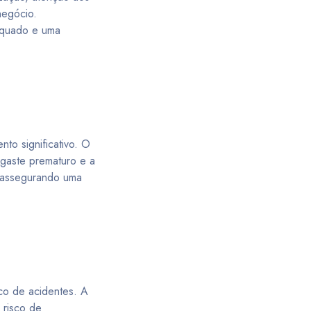
negócio.
equado e uma
to significativo. O
sgaste prematuro e a
, assegurando uma
sco de acidentes. A
 risco de