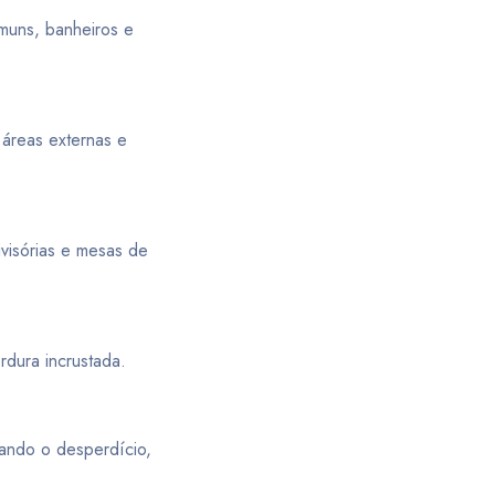
omuns, banheiros e
 áreas externas e
ivisórias e mesas de
dura incrustada.
nando o desperdício,