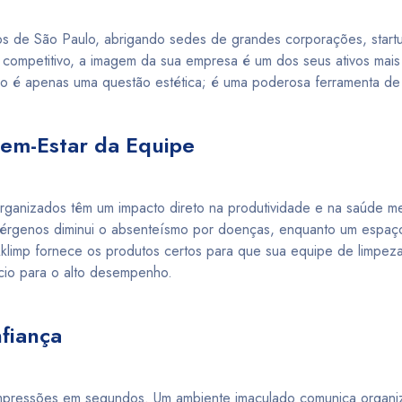
s de São Paulo, abrigando sedes de grandes corporações, start
 competitivo, a imagem da sua empresa é um dos seus ativos mais
ão é apenas uma questão estética; é uma poderosa ferramenta de
Bem-Estar da Equipe
rganizados têm um impacto direto na produtividade e na saúde me
lérgenos diminui o absenteísmo por doenças, enquanto um espaç
limp fornece os produtos certos para que sua equipe de limpeza o
cio para o alto desempenho.
nfiança
s impressões em segundos. Um ambiente imaculado comunica organ