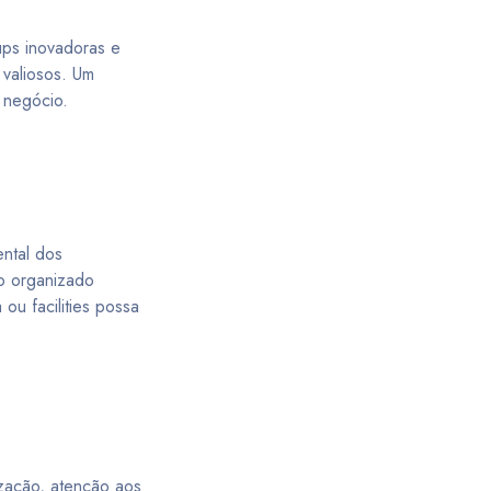
ups inovadoras e
 valiosos. Um
 negócio.
ntal dos
o organizado
u facilities possa
ização, atenção aos