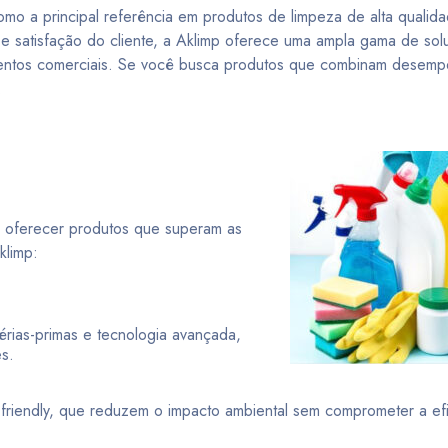
mo a principal referência em produtos de limpeza de alta quali
e e satisfação do cliente, a Aklimp oferece uma ampla gama de so
entos comerciais. Se você busca produtos que combinam desempe
.
 oferecer produtos que superam as
klimp:
rias-primas e tecnologia avançada,
es.
iendly, que reduzem o impacto ambiental sem comprometer a efi