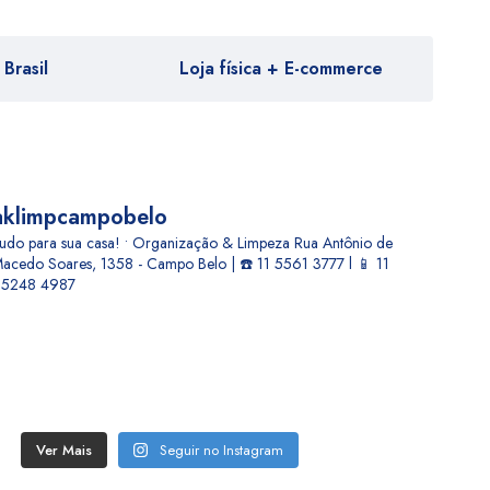
Brasil
Loja física + E-commerce
aklimpcampobelo
udo para sua casa! • Organização & Limpeza
Rua Antônio de
acedo Soares, 1358 - Campo Belo | ☎️ 11 5561 3777 l 📱 11
5248 4987
Ver Mais
Seguir no Instagram