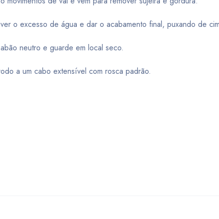
do movimentos de vai e vem para remover sujeira e gordura.
mover o excesso de água e dar o acabamento final, puxando de cim
sabão neutro e guarde em local seco.
 rodo a um cabo extensível com rosca padrão.