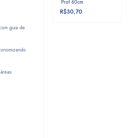
Prof 60cm
R$
30,70
com guia de
economizando
 áreas