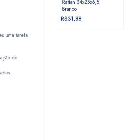
Rattan 34x25x6,5
Branco
R$
31,88
es uma tarefa
ração de
vetas.