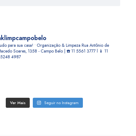
aklimpcampobelo
udo para sua casa! • Organização & Limpeza
Rua Antônio de
acedo Soares, 1358 - Campo Belo | ☎️ 11 5561 3777 l 📱 11
5248 4987
Ver Mais
Seguir no Instagram