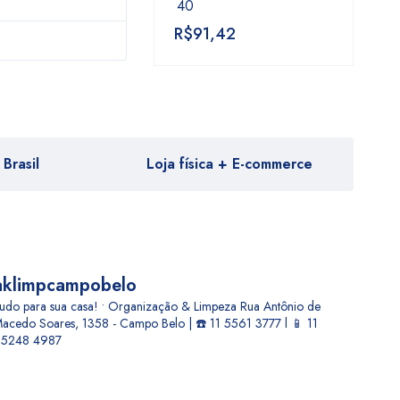
40
R$
91,42
Brasil
Loja física + E-commerce
aklimpcampobelo
udo para sua casa! • Organização & Limpeza
Rua Antônio de
acedo Soares, 1358 - Campo Belo | ☎️ 11 5561 3777 l 📱 11
5248 4987