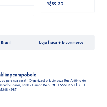
R$
89,30
Brasil
Loja física + E-commerce
aklimpcampobelo
udo para sua casa! • Organização & Limpeza
Rua Antônio de
acedo Soares, 1358 - Campo Belo | ☎️ 11 5561 3777 l 📱 11
5248 4987