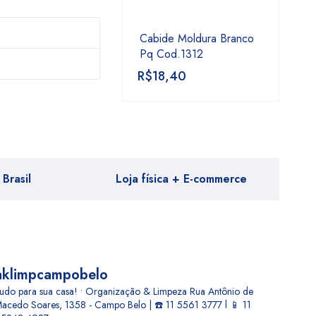
Cabide Moldura Branco
Pq Cod.1312
R$
18,40
Brasil
Loja física + E-commerce
aklimpcampobelo
udo para sua casa! • Organização & Limpeza
Rua Antônio de
acedo Soares, 1358 - Campo Belo | ☎️ 11 5561 3777 l 📱 11