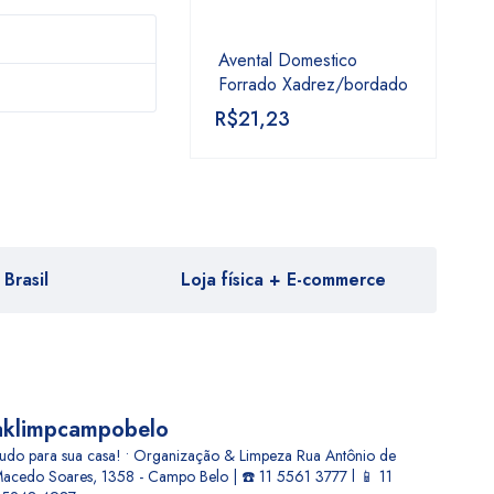
Avental Domestico
Forrado Xadrez/bordado
R$
21,23
Brasil
Loja física + E-commerce
aklimpcampobelo
udo para sua casa! • Organização & Limpeza
Rua Antônio de
acedo Soares, 1358 - Campo Belo | ☎️ 11 5561 3777 l 📱 11