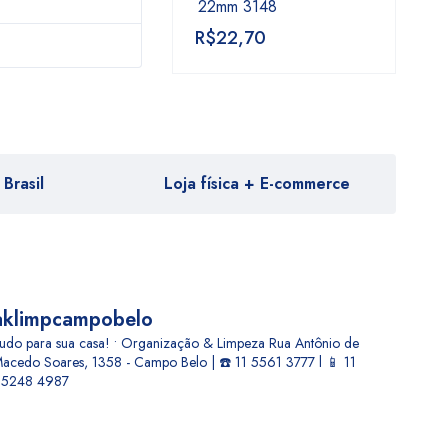
22mm 3148
R$
22,70
Brasil
Loja física + E-commerce
aklimpcampobelo
udo para sua casa! • Organização & Limpeza
Rua Antônio de
acedo Soares, 1358 - Campo Belo | ☎️ 11 5561 3777 l 📱 11
5248 4987