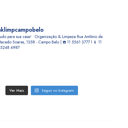
aklimpcampobelo
udo para sua casa! • Organização & Limpeza
Rua Antônio de
acedo Soares, 1358 - Campo Belo | ☎️ 11 5561 3777 l 📱 11
5248 4987
Ver Mais
Seguir no Instagram