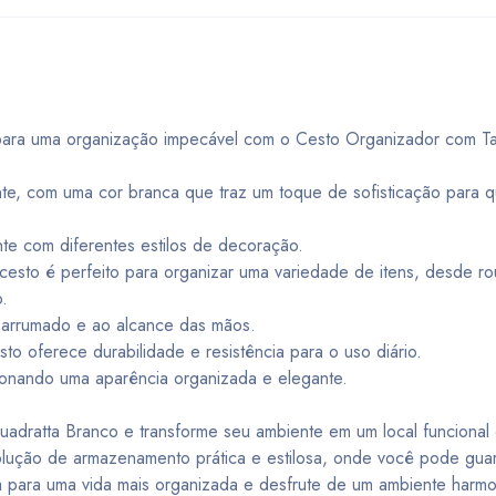
a para uma organização impecável com o Cesto Organizador com 
te, com uma cor branca que traz um toque de sofisticação para q
nte com diferentes estilos de decoração.
sto é perfeito para organizar uma variedade de itens, desde ro
o.
 arrumado e ao alcance das mãos.
sto oferece durabilidade e resistência para o uso diário.
onando uma aparência organizada e elegante.
dratta Branco e transforme seu ambiente em um local funcional
solução de armazenamento prática e estilosa, onde você pode gua
ta para uma vida mais organizada e desfrute de um ambiente harmo