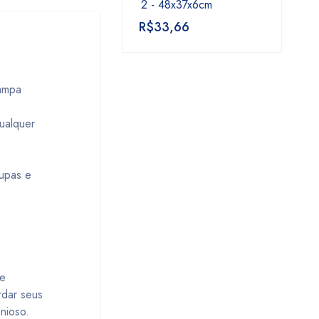
2 - 48x37x6cm
R$
33,66
Tampa
ualquer
upas e
 e
rdar seus
nioso.