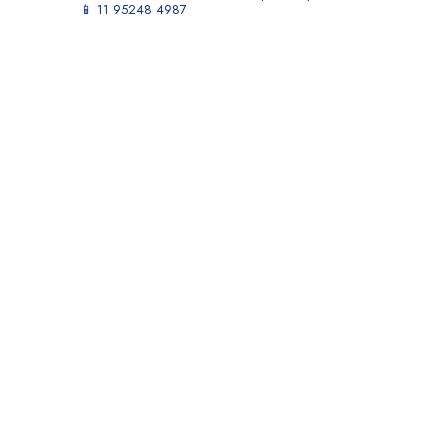
📱 11 95248 4987