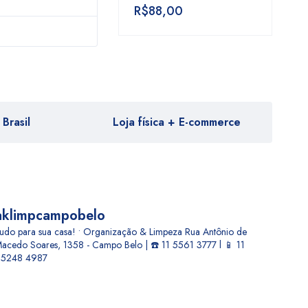
R$
88,00
Brasil
Loja física + E-commerce
aklimpcampobelo
udo para sua casa! • Organização & Limpeza
Rua Antônio de
acedo Soares, 1358 - Campo Belo | ☎️ 11 5561 3777 l 📱 11
5248 4987