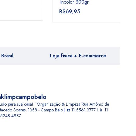
Incolor 300gr
R$
69,95
Brasil
Loja física + E-commerce
aklimpcampobelo
udo para sua casa! • Organização & Limpeza
Rua Antônio de
acedo Soares, 1358 - Campo Belo | ☎️ 11 5561 3777 l 📱 11
5248 4987