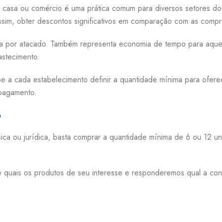
a casa ou comércio é uma prática comum para diversos setores do
ssim, obter descontos significativos em comparação com as compr
a por atacado. Também representa economia de tempo para aque
astecimento.
e a cada estabelecimento definir a quantidade mínima para ofere
pagamento.
p
sica ou jurídica, basta comprar a quantidade mínima de 6 ou 12 u
rme quais os produtos de seu interesse e responderemos qual a co