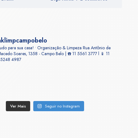
aklimpcampobelo
udo para sua casa! • Organização & Limpeza
Rua Antônio de
acedo Soares, 1358 - Campo Belo | ☎️ 11 5561 3777 l 📱 11
5248 4987
Ver Mais
Seguir no Instagram